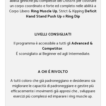
abilità ginniche più complesse del CrossFit per costruire
un corpo coordinato e forte ed completo nelle abilità a
Corpo Libero:
Ring Muscle Up
, Strict & Kipping
Deficit
Hand Stand Push Up
e
Ring Dip
LIVELLI CONSIGLIATI
Il programma è accessibile a tutti gli
Advanced &
Competitor
.
É sconsigliato ai Beginner ed agli Intermediate.
A CHI É RIVOLTO​
A tutti coloro che già padroneggiano e desiderano sia
migliorare le capacità di padroneggiare e gestire più
efficacemente i movimenti già appresi che , sviluppare
esercizi più complessi ed imparare i ring muscle up.