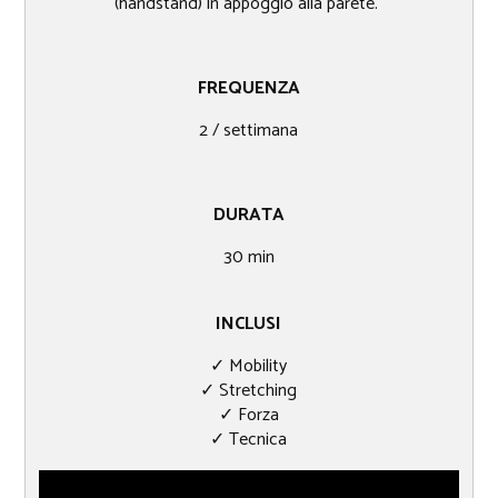
(handstand) in appoggio alla parete.
FREQUENZA
2 / settimana
DURATA
30​ min
INCLUSI
✓ Mobility
✓ Stretching
✓ Forza
✓ Tecnica