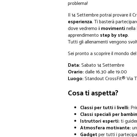
problema!
Il 14 Settembre potrai provare il C
esperienza
. Ti basterà partecipa
dove vedremo
i movimenti
nella
apprendimento
step by step
.
​Tutti gli allenamenti vengono svol
Sei pronto a scoprire il mondo del
Data:
Sabato 14 Settembre
Orario:
dalle 16.30 alle 19.00
Luogo:
Standout CrossFit® Via To
Cosa ti aspetta?
Classi per tutti i livelli:
Pri
Classi speciali per bambin
Istruttori esperti:
ti guider
Atmosfera motivante:
un
Gadget
per tutti i partecipa