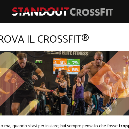
PROVA IL CROSSFIT®
ito ma, quando stavi per iniziare, hai sempre pensato che fosse
trop