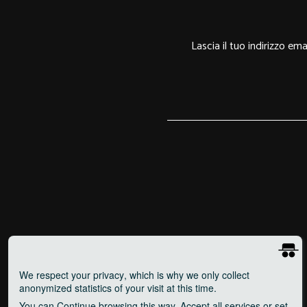
Lascia il tuo indirizzo em
We respect your privacy
, which is why we only collect
anonymized statistics of your visit at this time.
You can
Continue
browsing this way,
Accept all
services or set