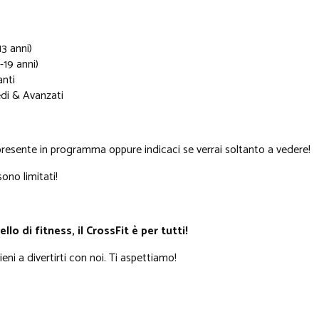
13 anni)
-19 anni)
anti
edi & Avanzati
 presente in programma oppure indicaci se verrai soltanto a vedere!
sono limitati!
llo di fitness, il CrossFit è per tutti!
eni a divertirti con noi. Ti aspettiamo!