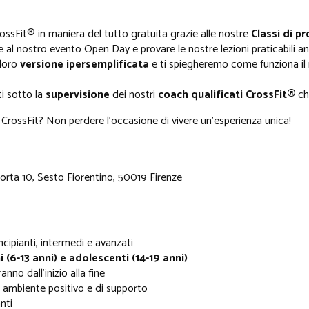
rossFit® in maniera del tutto gratuita grazie alle nostre
Classi di pr
re al nostro evento Open Day e provare le nostre lezioni praticabili 
 loro
versione ipersemplificata
e ti spiegheremo come funziona il
ti sotto la
supervisione
dei nostri
coach qualificati CrossFit®
ch
 CrossFit? Non perdere l'occasione di vivere un'esperienza unica!
rta 10, Sesto Fiorentino, 50019 Firenze
ncipianti, intermedi e avanzati
i (6-13 anni) e adolescenti (14-19 anni)
anno dall'inizio alla fine
 ambiente positivo e di supporto
nti