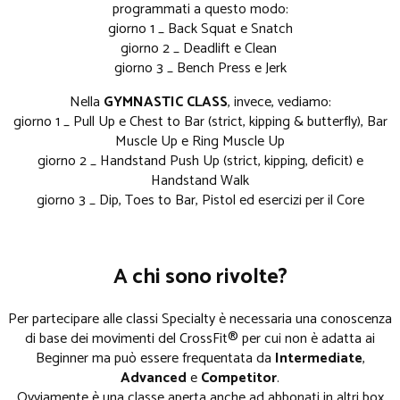
programmati a questo modo:
giorno 1 _ Back Squat e Snatch
giorno 2 _ Deadlift e Clean
giorno 3 _ Bench Press e Jerk
Nella
GYMNASTIC CLASS
, invece, vediamo:
giorno 1 _ Pull Up e Chest to Bar (strict, kipping & butterfly), Bar
Muscle Up e Ring Muscle Up
giorno 2 _ Handstand Push Up (strict, kipping, deficit) e
Handstand Walk
giorno 3 _ Dip, Toes to Bar, Pistol ed esercizi per il Core
A chi sono rivolte?
Per partecipare alle classi Specialty è necessaria una conoscenza
di base dei movimenti del CrossFit® per cui non è adatta ai
Beginner ma può essere frequentata da
Intermediate
,
Advanced
e
Competitor
.
Ovviamente è una classe aperta anche ad abbonati in altri box