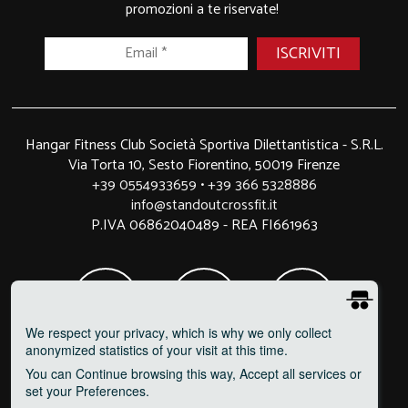
promozioni a te riservate!
Hangar Fitness Club Società Sportiva Dilettantistica - S.R.L.
Via Torta 10, Sesto Fiorentino, 50019 Firenze
+39 0554933659
•
+39 366 5328886
info@standoutcrossfit.it
P.IVA 06862040489 - REA FI661963
We respect your privacy
, which is why we only collect
anonymized statistics of your visit at this time.
You can
Continue
browsing this way,
Accept all
services or
set your
Preferences
.