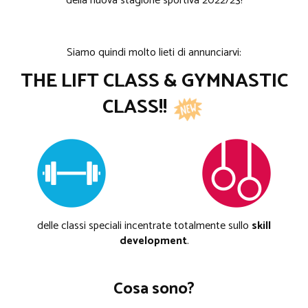
della nuova stagione sportiva 2022/23!
Siamo quindi molto lieti di annunciarvi:
THE LIFT CLASS & GYMNASTIC
CLASS!!
delle classi speciali incentrate totalmente sullo
skill
development
.
Cosa sono?