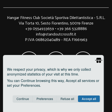
Hangar Fitness Club Società Sportiva Dilettantistica - S.R.L.
Via Torta 10, Sesto Fiorentino, 50019 Firenze
+39 0554933659
•
+39 366 5328886
info@standoutcrossfit.it
P.IVA 06862040489 - REA FI661963
We respect your privacy
, which is why we only collect
anonymized statistics of your visit at this time.
You can
Continue
browsing this way,
Accept all
services or
set your
Preferences
.
Consent cookie
learn more
Continue
Preferences
Refuse all
Accept all
Save
Anonymous
Invisible