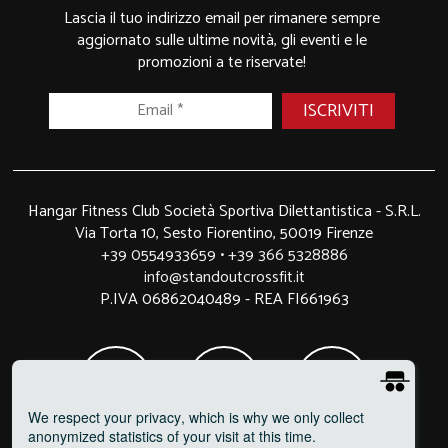
Lascia il tuo indirizzo email per rimanere sempre
aggiornato sulle ultime novità, gli eventi e le
promozioni a te riservate!
Hangar Fitness Club Società Sportiva Dilettantistica - S.R.L.
Via Torta 10, Sesto Fiorentino, 50019 Firenze
+39 0554933659
•
+39 366 5328886
info@standoutcrossfit.it
P.IVA 06862040489 - REA FI661963
We respect your privacy
, which is why we only collect
anonymized statistics of your visit at this time.